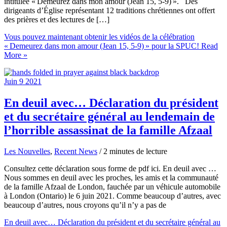
intitulée « Demeurez dans mon amour (Jean 15, 5-9) ». Des
dirigeants d’Église représentant 12 traditions chrétiennes ont offert
des prières et des lectures de […]
Vous pouvez maintenant obtenir les vidéos de la célébration
« Demeurez dans mon amour (Jean 15, 5-9) » pour la SPUC!
Read
More »
Juin
9
2021
En deuil avec… Déclaration du président
et du secrétaire général au lendemain de
l’horrible assassinat de la famille Afzaal
Les Nouvelles
,
Recent News
/
2 minutes de lecture
Consultez cette déclaration sous forme de pdf ici. En deuil avec …
Nous sommes en deuil avec les proches, les amis et la communauté
de la famille Afzaal de London, fauchée par un véhicule automobile
à London (Ontario) le 6 juin 2021. Comme beaucoup d’autres, avec
beaucoup d’autres, nous croyons qu’il n’y a pas de
En deuil avec… Déclaration du président et du secrétaire général au