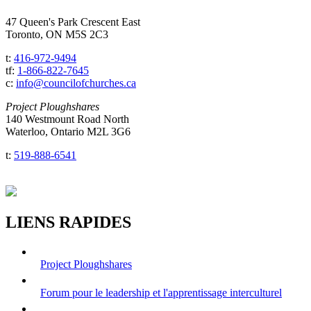
47 Queen's Park Crescent East
Toronto, ON M5S 2C3
t:
416-972-9494
tf:
1-866-822-7645
c:
info@councilofchurches.ca
Project Ploughshares
140 Westmount Road North
Waterloo, Ontario M2L 3G6
t:
519-888-6541
LIENS RAPIDES
Project Ploughshares
Forum pour le leadership et l'apprentissage interculturel