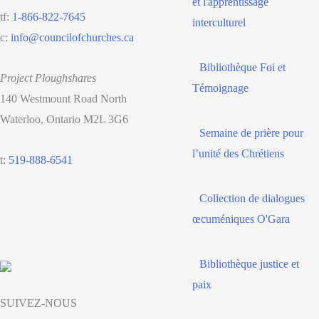
et l'apprentissage
tf:
1-866-822-7645
interculturel
c:
info@councilofchurches.ca
Bibliothèque Foi et
Project Ploughshares
Témoignage
140 Westmount Road North
Waterloo, Ontario M2L 3G6
Semaine de prière pour
l’unité des Chrétiens
t:
519-888-6541
Collection de dialogues
œcuméniques O'Gara
Bibliothèque justice et
paix
SUIVEZ-NOUS