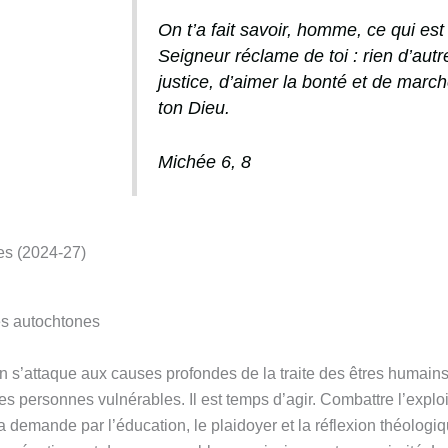
T
On t’a fait savoir, homme, ce qui est
w
Seigneur réclame de toi : rien d’autr
e
justice, d’aimer la bonté et de mar
e
ton Dieu.
t
Michée 6, 8
es (2024-27)
es autochtones
’on s’attaque aux causes profondes de la traite des êtres humai
es personnes vulnérables. Il est temps d’agir. Combattre l’explo
la demande par l’éducation, le plaidoyer et la réflexion théolo