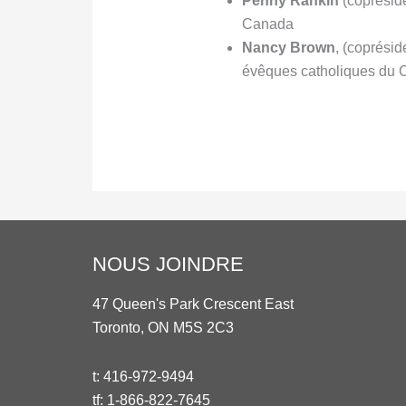
Penny Rankin
(copréside
Canada
Nancy Brown
, (coprési
évêques catholiques du
NOUS JOINDRE
47 Queen's Park Crescent East
Toronto, ON M5S 2C3
t:
416-972-9494
tf:
1-866-822-7645