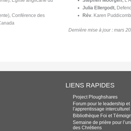
nte), Église anglicane du
Stephen Moorgen,
L’A
Julia Ellergodt,
Defend
dente), Conférence des
Rév
. Karen Puddicomb
 Canada
Dernière mise à jour : mars 2
LIENS RAPIDES
Project Ploughshares
Forum pour le leadership et
l'apprentissage interculturel
Bibliothèque Foi et Témoig
Semaine de prière pour l’un
des Chrétiens