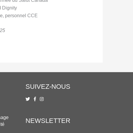
rmée du Salut Canada
 Dignity
e, personnel CCE
025
SUIVEZ-NOUS
nage
NEWSLETTER
ité