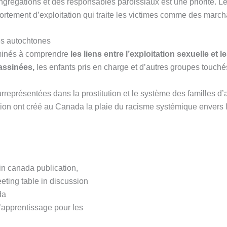
ongrégations et des responsables paroissiaux est une priorité. L
rtement d’exploitation qui traite les victimes comme des march
es autochtones
inés à comprendre
les liens entre l’exploitation sexuelle et l
assinées,
les enfants pris en charge et d’autres groupes touché
eprésentées dans la prostitution et le système des familles d’ac
ion ont créé au Canada la plaie du racisme systémique envers 
da
’apprentissage pour les