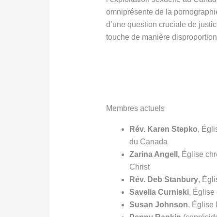
omniprésente de la pornographie,
d’une question cruciale de justi
touche de manière disproportion
Membres actuels
Rév. Karen Stepko
, Égl
du Canada
Zarina Angell,
Église chr
Christ
Rév. Deb Stanbury
, Égl
Savelia Curniski
, Églis
Susan Johnson
, Églis