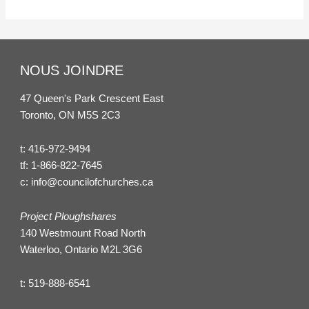
NOUS JOINDRE
47 Queen's Park Crescent East
Toronto, ON M5S 2C3
t:
416-972-9494
tf:
1-866-822-7645
c:
info@councilofchurches.ca
Project Ploughshares
140 Westmount Road North
Waterloo, Ontario M2L 3G6
t:
519-888-6541