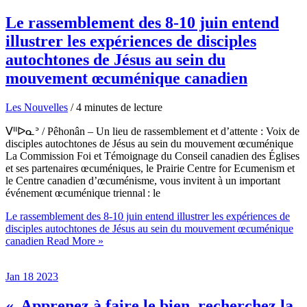
Le rassemblement des 8-10 juin entend
illustrer les expériences de disciples
autochtones de Jésus au sein du
mouvement œcuménique canadien
Les Nouvelles
/
4 minutes de lecture
ᐯᐦᐅᓇᐣ / Pêhonân – Un lieu de rassemblement et d’attente : Voix de
disciples autochtones de Jésus au sein du mouvement œcuménique
La Commission Foi et Témoignage du Conseil canadien des Églises
et ses partenaires œcuméniques, le Prairie Centre for Ecumenism et
le Centre canadien d’œcuménisme, vous invitent à un important
événement œcuménique triennal : le
Le rassemblement des 8-10 juin entend illustrer les expériences de
disciples autochtones de Jésus au sein du mouvement œcuménique
canadien
Read More »
Jan
18
2023
« Apprenez à faire le bien, recherchez la