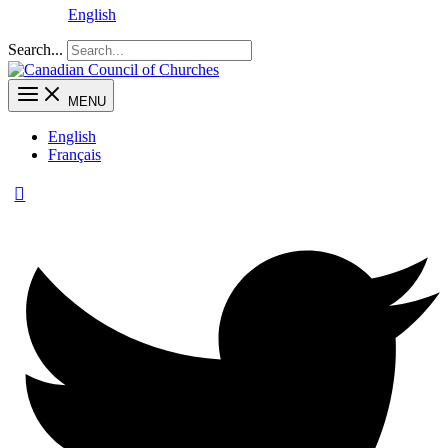
English
Search...
MENU
English
Français