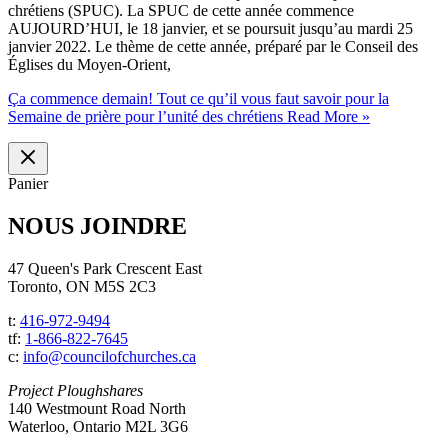
chrétiens (SPUC). La SPUC de cette année commence
AUJOURD’HUI, le 18 janvier, et se poursuit jusqu’au mardi 25
janvier 2022. Le thème de cette année, préparé par le Conseil des
Églises du Moyen-Orient,
Ça commence demain! Tout ce qu’il vous faut savoir pour la
Semaine de prière pour l’unité des chrétiens
Read More »
Panier
NOUS JOINDRE
47 Queen's Park Crescent East
Toronto, ON M5S 2C3
t:
416-972-9494
tf:
1-866-822-7645
c:
info@councilofchurches.ca
Project Ploughshares
140 Westmount Road North
Waterloo, Ontario M2L 3G6