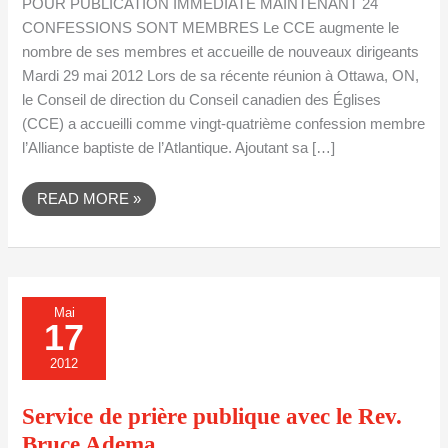
POUR PUBLICATION IMMÉDIATE MAINTENANT 24
CONFESSIONS SONT MEMBRES Le CCE augmente le
nombre de ses membres et accueille de nouveaux dirigeants
Mardi 29 mai 2012 Lors de sa récente réunion à Ottawa, ON,
le Conseil de direction du Conseil canadien des Églises
(CCE) a accueilli comme vingt-quatrième confession membre
l’Alliance baptiste de l’Atlantique. Ajoutant sa […]
READ MORE »
SERVICE
Mai
DE
17
PRIÈRE
PUBLIQUE
AVEC
2012
LE
REV.
BRUCE
Service de prière publique avec le Rev.
ADEMA
Bruce Adema