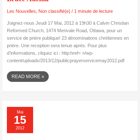
Les Nouvelles
,
Non classifié(e)
/
1 minute de lecture
Joignez-nous Jeudi 17 Mai, 2012 à 19h30 à Calvin Christian
Reformed Church, 1474 Merivale Road, Ottawa, pour un
service de prière publique! 23 dénominations chrétiennes en
prière. Une reception sera tenue après. Pour plus
d’informations, cliquez ici : http:href= »/wp-
content/uploads/2013/12/publicprayerservicemay2012.pdf
READ MORE »
COMMUNIQUÉ
Mai
PRESSE:
15
RESISTANTS
À
LA
2012
GUERRE
SOUTENU
PAR