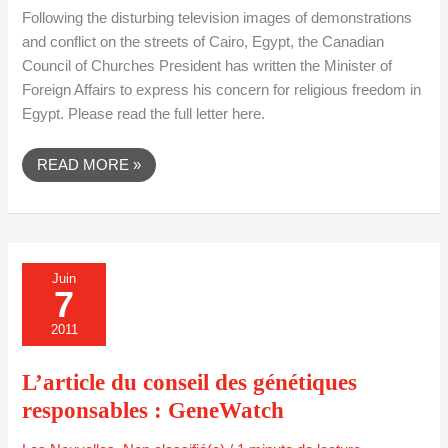
Following the disturbing television images of demonstrations
and conflict on the streets of Cairo, Egypt, the Canadian
Council of Churches President has written the Minister of
Foreign Affairs to express his concern for religious freedom in
Egypt. Please read the full letter here.
READ MORE »
L’ARTICLE
Juin
DU
7
CONSEIL
DES
GÉNÉTIQUES
2011
RESPONSABLES
:
GENEWATCH
L’article du conseil des génétiques
responsables : GeneWatch