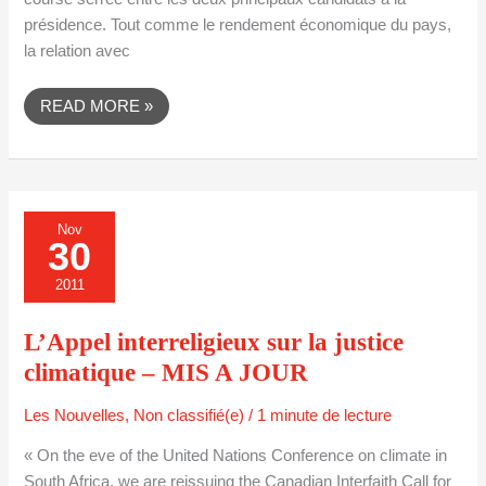
présidence. Tout comme le rendement économique du pays,
la relation avec
READ MORE »
L’APPEL
Nov
INTERRELIGIEUX
30
SUR
LA
JUSTICE
2011
CLIMATIQUE
–
MIS
L’Appel interreligieux sur la justice
A
JOUR
climatique – MIS A JOUR
Les Nouvelles
,
Non classifié(e)
/
1 minute de lecture
« On the eve of the United Nations Conference on climate in
South Africa, we are reissuing the Canadian Interfaith Call for