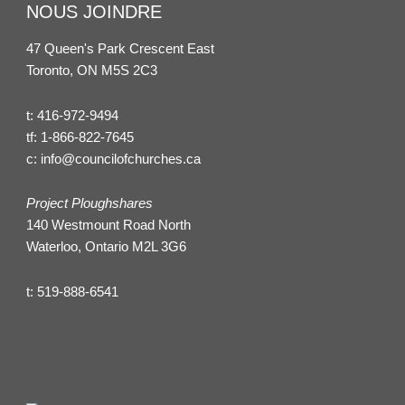
NOUS JOINDRE
47 Queen's Park Crescent East
Toronto, ON M5S 2C3
t:
416-972-9494
tf:
1-866-822-7645
c:
info@councilofchurches.ca
Project Ploughshares
140 Westmount Road North
Waterloo, Ontario M2L 3G6
t:
519-888-6541