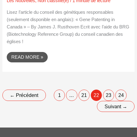
Les Nouvelles
,
Non classifié(e)
/
1 minute de lecture
Lisez l’article du conseil des génétiques responsables
(seulement disponible en anglais): « Gene Patenting in
Canada » – By James J. Rusthoven Ecrit avec l’aide du BRG
(Biotechnology Reference Group) du conseil canadien des
églises !
READ MORE »
←
Précédent
1
…
21
22
23
24
Suivant
→