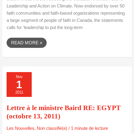
Leadership and Action on Climate. Now endorsed by over 50
faith communities and faith-based organizations representing
a large segment of people of faith in Canada, the statements
calls for ‘leadership to put the long-term
READ MORE »
LETTRE
Nov
À
1
LE
MINISTRE
BAIRD
2011
RE:
EGYPT
(OCTOBRE
Lettre à le ministre Baird RE: EGYPT
13,
2011)
(octobre 13, 2011)
Les Nouvelles
,
Non classifié(e)
/
1 minute de lecture