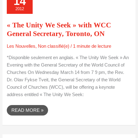
14
SEEK »
WITH
2012
WCC
GENERAL
SECRETARY,
« The Unity We Seek » with WCC
TORONTO,
ON
General Secretary, Toronto, ON
Les Nouvelles
,
Non classifié(e)
/
1 minute de lecture
*Disponible seulement en anglais. « The Unity We Seek » An
Evening with the General Secretary of the World Council of
Churches On Wednesday March 14 from 7 9 pm, the Rev.
Dr. Olav Fykse Tveit, the General Secretary of the World
Council of Churches (WCC), will be offering a keynote
address entitled « The Unity We Seek:
READ MORE »