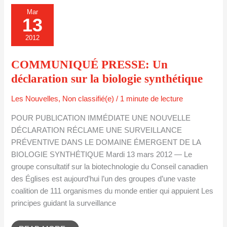
COMMUNIQUÉ
Mar
PRESSE:
13
UN
DÉCLARATION
SUR
2012
LA
BIOLOGIE
SYNTHÉTIQUE
COMMUNIQUÉ PRESSE: Un
déclaration sur la biologie synthétique
Les Nouvelles
,
Non classifié(e)
/
1 minute de lecture
POUR PUBLICATION IMMÉDIATE UNE NOUVELLE
DÉCLARATION RÉCLAME UNE SURVEILLANCE
PRÉVENTIVE DANS LE DOMAINE ÉMERGENT DE LA
BIOLOGIE SYNTHÉTIQUE Mardi 13 mars 2012 — Le
groupe consultatif sur la biotechnologie du Conseil canadien
des Églises est aujourd’hui l’un des groupes d’une vaste
coalition de 111 organismes du monde entier qui appuient Les
principes guidant la surveillance