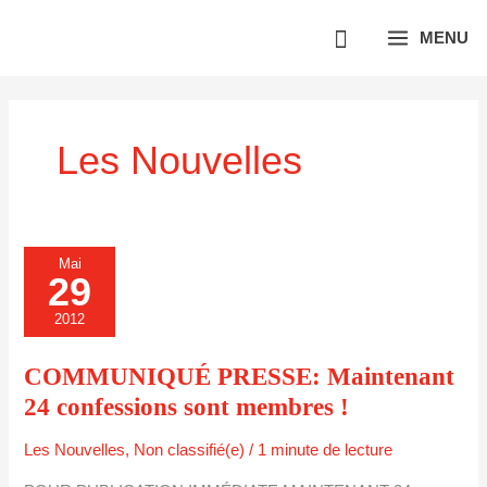
Aller
MENU
au
contenu
Les Nouvelles
COMMUNIQUÉ
Mai
PRESSE:
29
MAINTENANT
24
CONFESSIONS
2012
SONT
MEMBRES
!
COMMUNIQUÉ PRESSE: Maintenant
24 confessions sont membres !
Les Nouvelles
,
Non classifié(e)
/
1 minute de lecture