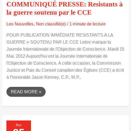
COMMUNIQUÉ PRESSE: Resistants à
LE
CCE
la guerre soutenu par le CCE
Les Nouvelles
,
Non classifié(e)
/
1 minute de lecture
POUR PUBLICATION IMMÉDIATE RESISTANTS A LA
GUERRE » SOUTENU PAR LE CCE Lettre marque la
Journée Internationale de l’Objection de Conscience. Mardi 15
Mai, 2012 Aujourd’hui est la Journée Internationale de
l’Objection de Conscience. A cette occasion, la Commission
Justice et Paix du Conseil canadien des Églises (CCE) a écrit
à l’honorable Jason Kenney, C.P., M.P.,
READ MORE »
SHEPTYTSKY
Avr
SYMPOSIUM:
ETHICAL