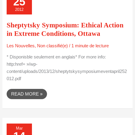
25
ACTION
IN
2012
EXTREME
CONDITIONS,
OTTAWA
Sheptytsky Symposium: Ethical Action
in Extreme Conditions, Ottawa
Les Nouvelles
,
Non classifié(e)
/
1 minute de lecture
* Disponisble seulement en anglais* For more info:
http:href= »/wp-
content/uploads/2013/12/sheptytskysymposiumeventapril252
012.pdf
READ MORE »
« THE
Mar
UNITY
WE