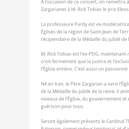
À l’occasion de ce concert, on remettra à
Zargarianet à M. Rick Tobias le prix Eleo
.
La professeure Pardy est ex-modératrice 
Églises de la région de Saint-Jean de Te
récipiendaire de la Médaille du jubilé de 
M. Rick Tobias est l’ex-PDG, maintenant 
croit fermement que la justice et l’inclu
l’Église entière. C’est aussi un passionné
Né en Iran, le Père Zargarian a servi l’É
de la Médaille du jubilé de la reine, il 
niveaux de l’Église, du gouvernement et 
guérison pour tous.
.
Seront également présents le Cardinal T
Paterson, commandeur territorial, et d’a