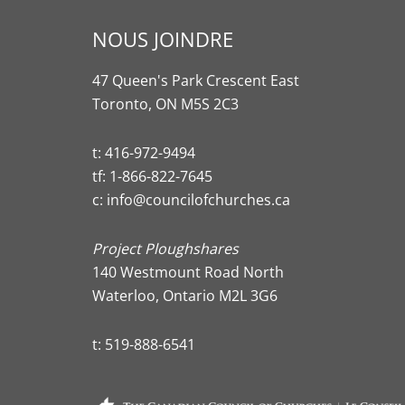
NOUS JOINDRE
47 Queen's Park Crescent East
Toronto, ON M5S 2C3
t:
416-972-9494
tf:
1-866-822-7645
c:
info@councilofchurches.ca
Project Ploughshares
140 Westmount Road North
Waterloo, Ontario M2L 3G6
t:
519-888-6541