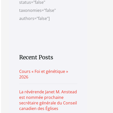
status="false"
e
r
taxonomies="false"
i
authors="false"]
e
s
Recent Posts
Cours « Foi et génétique »
2026
La révérende Janet M. Anstead
est nommée prochaine
secrétaire générale du Conseil
canadien des Églises