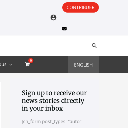
CONTRIBUER
ous
ENGLISH
A
C
r
a
Sign up to receive our
news stories directly
c
t
in your inbox
h
e
i
g
[cn_form post_types="auto"
v
o