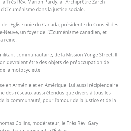
 la Très Rév. Marion Pardy, à l’Archiprêtre Zareh
s d’Œcuménisme dans la justice sociale.
de l’Église unie du Canada, présidente du Conseil des
rre-Neuve, un foyer de l’Œcuménisme canadien, et
la reine.
militant communautaire, de la Mission Yonge Street. Il
sion devraient être des objets de préoccupation de
 de la motocyclette.
glise en Arménie et en Amérique. Lui aussi récipiendaire
anime des réseaux aussi étendus que divers à tous les
de la communauté, pour l’amour de la justice et de la
homas Collins, modérateur, le Très Rév. Gary
utres hauts dirigeants d’Églises