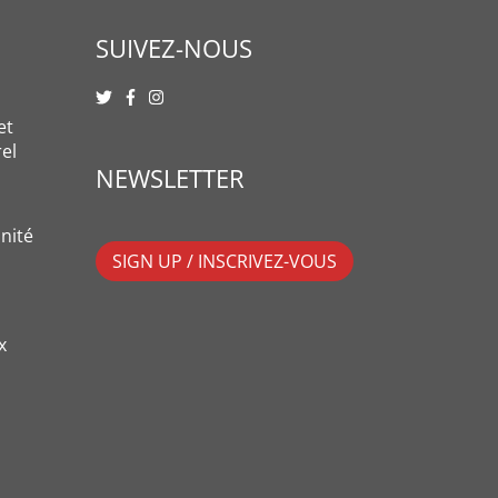
SUIVEZ-NOUS
et
rel
NEWSLETTER
nité
SIGN UP / INSCRIVEZ-VOUS
x