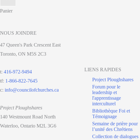
Panier
NOUS JOINDRE
47 Queen's Park Crescent East
Toronto, ON M5S 2C3
LIENS RAPIDES
t:
416-972-9494
Project Ploughshares
tf:
1-866-822-7645
Forum pour le
c:
info@councilofchurches.ca
leadership et
l'apprentissage
interculturel
Project Ploughshares
Bibliothèque Foi et
Témoignage
140 Westmount Road North
Semaine de prière pour
Waterloo, Ontario M2L 3G6
l’unité des Chrétiens
Collection de dialogues