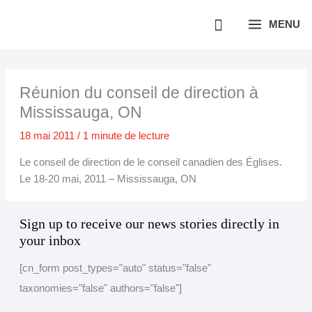
Aller
MENU
au
contenu
Réunion du conseil de direction à
Mississauga, ON
18 mai 2011
/
1 minute de lecture
Le conseil de direction de le conseil canadien des Églises.
Le 18-20 mai, 2011 – Mississauga, ON
A
C
Sign up to receive our news stories directly in
r
a
your inbox
c
t
[cn_form post_types="auto" status="false"
h
e
taxonomies="false" authors="false"]
i
g
v
o