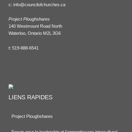
c:
info@councilofchurches.ca
Project Ploughshares
140 Westmount Road North
Waterloo, Ontario M2L 3G6
t:
519-888-6541
LIENS RAPIDES
Project Ploughshares
Forum pour le leadership et l'apprentissage interculturel