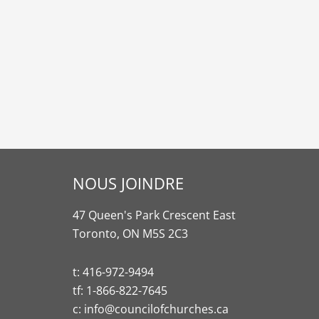
NOUS JOINDRE
47 Queen's Park Crescent East
Toronto, ON M5S 2C3
t:
416-972-9494
tf:
1-866-822-7645
c:
info@councilofchurches.ca