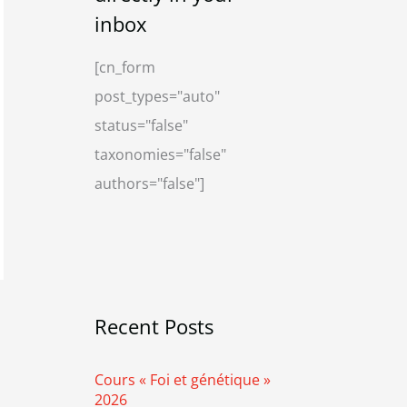
i
g
inbox
v
o
[cn_form
e
r
post_types="auto"
i
status="false"
e
taxonomies="false"
s
authors="false"]
Recent Posts
Cours « Foi et génétique »
2026