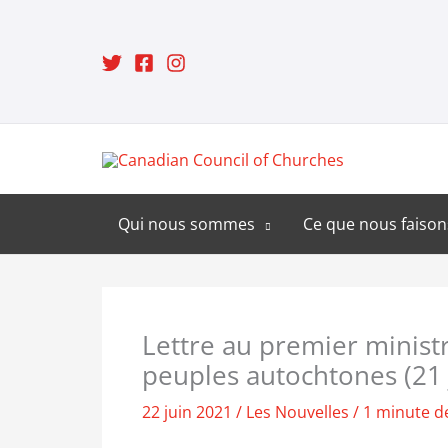
Aller
au
contenu
Qui nous sommes
Ce que nous faison
Lettre au premier minist
peuples autochtones (21 
22 juin 2021
/
Les Nouvelles
/
1 minute d