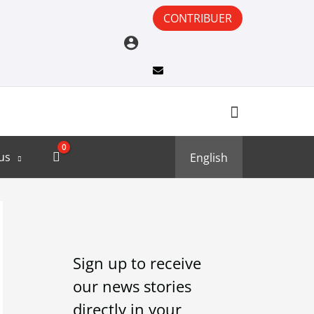
CONTRIBUER
us
English
A
C
r
a
Sign up to receive
c
t
our news stories
h
e
directly in your