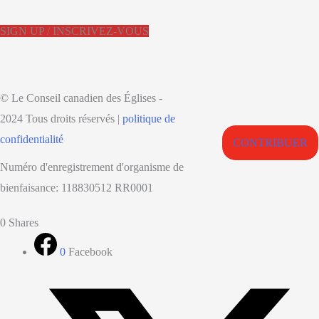
SIGN UP / INSCRIVEZ-VOUS
© Le Conseil canadien des Églises -
2024 Tous droits réservés |
politique de
confidentialité
CONTRIBUER
Numéro d'enregistrement d'organisme de
bienfaisance: 118830512 RR0001
Retour
0
Shares
en
0
Facebook
haut