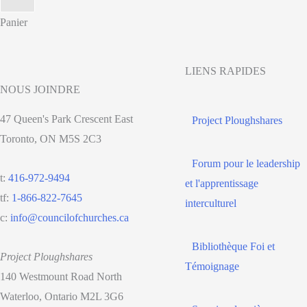
Panier
LIENS RAPIDES
NOUS JOINDRE
47 Queen's Park Crescent East
Project Ploughshares
Toronto, ON M5S 2C3
Forum pour le leadership
t:
416-972-9494
et l'apprentissage
tf:
1-866-822-7645
interculturel
c:
info@councilofchurches.ca
Bibliothèque Foi et
Project Ploughshares
Témoignage
140 Westmount Road North
Waterloo, Ontario M2L 3G6