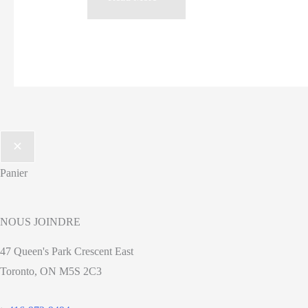
à
la
Compassion
et
à
la
Solidarité:
Déclaration
Panier
du
Le
Conseil
NOUS JOINDRE
canadien
47 Queen's Park Crescent East
des
Toronto, ON M5S 2C3
Églises
sur