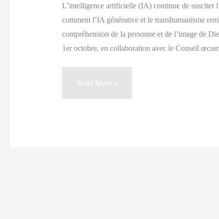
L’intelligence artificielle (IA) continue de susciter 
comment l’IA générative et le transhumanisme remett
compréhension de la personne et de l’image de Dieu 
1er octobre, en collaboration avec le Conseil œc
Webinaire
Read More »
de
la
théologie
et
l’IA:
vidéo
maintenant
disponible!