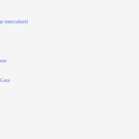
e interculturel
iens
'Gara