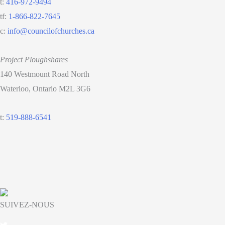
t:
416-972-9494
la
tf:
1-866-822-7645
COVID-
c:
info@councilofchurches.ca
19
Project Ploughshares
140 Westmount Road North
Waterloo, Ontario M2L 3G6
t:
519-888-6541
SUIVEZ-NOUS