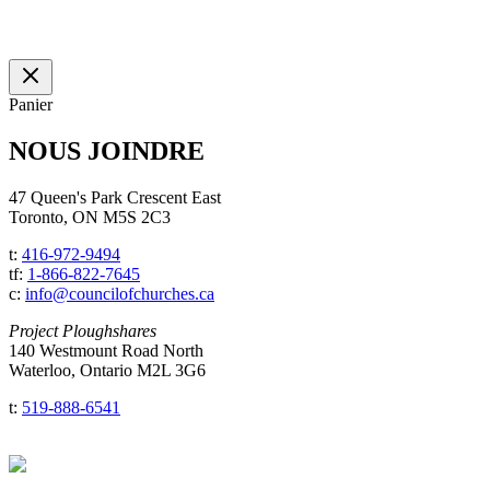
Panier
NOUS JOINDRE
47 Queen's Park Crescent East
Toronto, ON M5S 2C3
t:
416-972-9494
tf:
1-866-822-7645
c:
info@councilofchurches.ca
Project Ploughshares
140 Westmount Road North
Waterloo, Ontario M2L 3G6
t:
519-888-6541