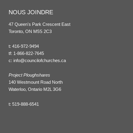
NOUS JOINDRE
47 Queen's Park Crescent East
Toronto, ON M5S 2C3
t:
416-972-9494
tf:
1-866-822-7645
c:
info@councilofchurches.ca
Project Ploughshares
140 Westmount Road North
Waterloo, Ontario M2L 3G6
t:
519-888-6541