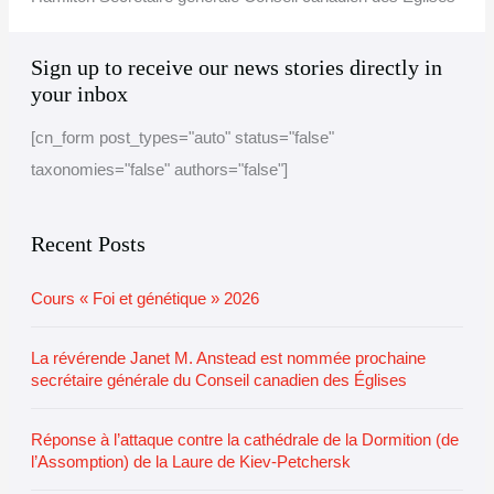
A
C
Sign up to receive our news stories directly in
r
a
your inbox
c
t
[cn_form post_types="auto" status="false"
h
e
taxonomies="false" authors="false"]
i
g
v
o
e
r
Recent Posts
i
Cours « Foi et génétique » 2026
e
s
La révérende Janet M. Anstead est nommée prochaine
secrétaire générale du Conseil canadien des Églises
Réponse à l’attaque contre la cathédrale de la Dormition (de
l’Assomption) de la Laure de Kiev-Petchersk