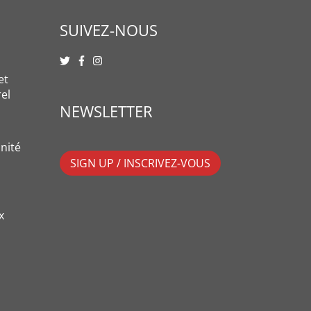
SUIVEZ-NOUS
et
rel
NEWSLETTER
nité
SIGN UP / INSCRIVEZ-VOUS
x