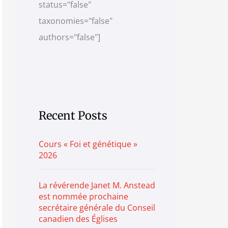
status="false"
e
r
taxonomies="false"
i
authors="false"]
e
s
Recent Posts
Cours « Foi et génétique »
2026
La révérende Janet M. Anstead
est nommée prochaine
secrétaire générale du Conseil
canadien des Églises