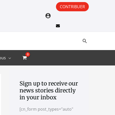
CONTRIBUER
ous
A
C
r
a
Sign up to receive our
news stories directly
c
t
in your inbox
h
e
i
g
[cn_form post_types="auto"
v
o