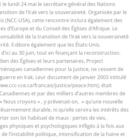
t le lundi 24 mai le secrétaire général des Nations
nsition de l’Irak vers la souveraineté. Organisée par le
nis (NCC-USA), cette rencontre inclura également des
es d’Europe et du Conseil des Églises d’Afrique. Le
sabilité de la transition de l’Irak vers la souveraineté
ité. Il désire également que les États-Unis.
’ici au 30 juin, tout en finançant la reconstruction.
en des Églises et leurs partenaires, Project
uméniques canadiennes pour la justice, ne cessent de
guerre en Irak. Leur document de janvier 2003 intitulé
www.ccc-cce.ca/francais/justice/peace.htm), était
 Canadiennes et par des milliers d’autres membres de
» Nous croyons « , y prévenait-on, » qu’une nouvelle
désarmement durable, ni qu’elle servira les intérêts des
orter son lot habituel de maux : pertes de vies,
s physiques et psychologiques infligés à la fois aux
e l’instabilité politique, intensification de la haine et