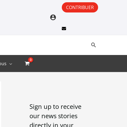
CONTRIBUER
ous
A
C
r
a
Sign up to receive
c
t
our news stories
h
e
directly in your