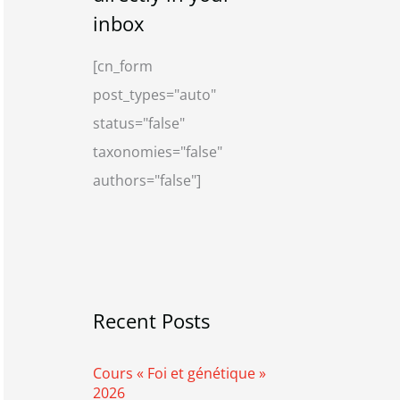
i
g
inbox
v
o
[cn_form
e
r
post_types="auto"
i
status="false"
e
taxonomies="false"
s
authors="false"]
Recent Posts
Cours « Foi et génétique »
2026