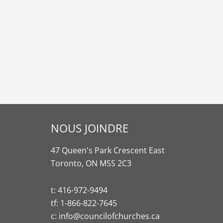
NOUS JOINDRE
47 Queen's Park Crescent East
Toronto, ON M5S 2C3
t:
416-972-9494
tf:
1-866-822-7645
c:
info@councilofchurches.ca