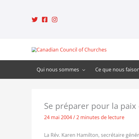
Aller
au
contenu
Qui nous sommes
Ce que nous faiso
Se préparer pour la paix 
24 mai 2004
/
2 minutes de lecture
La Rév. Karen Hamilton, secrétaire géné