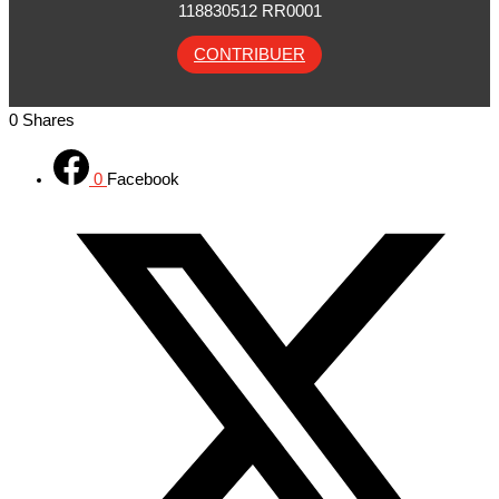
118830512 RR0001
CONTRIBUER
0
Shares
0
Facebook