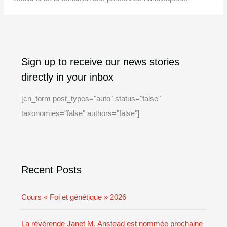
A
C
Sign up to receive our news stories
r
a
directly in your inbox
c
t
h
e
[cn_form post_types="auto" status="false"
i
g
taxonomies="false" authors="false"]
v
o
e
r
i
Recent Posts
e
s
Cours « Foi et génétique » 2026
La révérende Janet M. Anstead est nommée prochaine