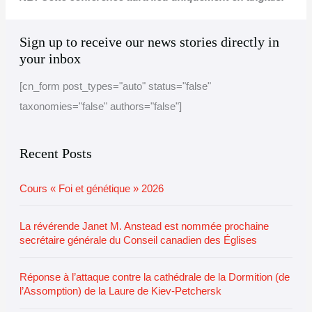
A
C
Sign up to receive our news stories directly in
r
a
your inbox
c
t
[cn_form post_types="auto" status="false"
h
e
taxonomies="false" authors="false"]
i
g
v
o
e
r
Recent Posts
i
Cours « Foi et génétique » 2026
e
s
La révérende Janet M. Anstead est nommée prochaine
secrétaire générale du Conseil canadien des Églises
Réponse à l’attaque contre la cathédrale de la Dormition (de
l’Assomption) de la Laure de Kiev-Petchersk