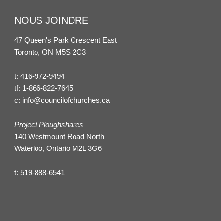
NOUS JOINDRE
47 Queen's Park Crescent East
Toronto, ON M5S 2C3
t:
416-972-9494
tf:
1-866-822-7645
c:
info@councilofchurches.ca
Project Ploughshares
140 Westmount Road North
Waterloo, Ontario M2L 3G6
t:
519-888-6541