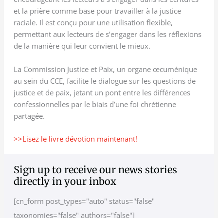
et la prière comme base pour travailler à la justice
raciale. Il est conçu pour une utilisation flexible,
permettant aux lecteurs de s’engager dans les réflexions
de la manière qui leur convient le mieux.
La Commission Justice et Paix, un organe œcuménique
au sein du CCE, facilite le dialogue sur les questions de
justice et de paix, jetant un pont entre les différences
confessionnelles par le biais d’une foi chrétienne
partagée.
>>Lisez le livre dévotion maintenant!
A
C
Sign up to receive our news stories
r
a
directly in your inbox
c
t
[cn_form post_types="auto" status="false"
h
e
taxonomies="false" authors="false"]
i
g