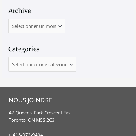
Archive
Categories
NOUS JOINDRE
47 Queen's Park Crescent East
Toronto, ON M5S 2C3
t:
416-972-9494