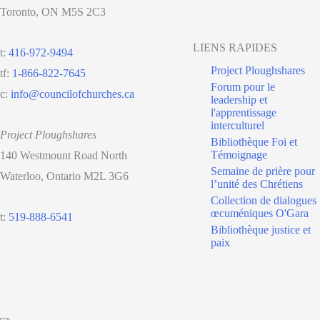
Toronto, ON M5S 2C3
LIENS RAPIDES
t:
416-972-9494
Project Ploughshares
tf:
1-866-822-7645
Forum pour le
c:
info@councilofchurches.ca
leadership et
l'apprentissage
interculturel
Project Ploughshares
Bibliothèque Foi et
Témoignage
140 Westmount Road North
Semaine de prière pour
Waterloo, Ontario M2L 3G6
l’unité des Chrétiens
Collection de dialogues
œcuméniques O'Gara
t:
519-888-6541
Bibliothèque justice et
paix