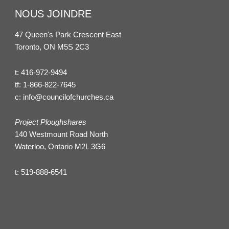
NOUS JOINDRE
47 Queen's Park Crescent East
Toronto, ON M5S 2C3
t:
416-972-9494
tf:
1-866-822-7645
c:
info@councilofchurches.ca
Project Ploughshares
140 Westmount Road North
Waterloo, Ontario M2L 3G6
t:
519-888-6541