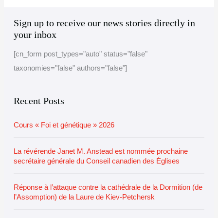
A
C
Sign up to receive our news stories directly in
r
a
your inbox
c
t
[cn_form post_types="auto" status="false"
h
e
taxonomies="false" authors="false"]
i
g
v
o
e
r
Recent Posts
i
Cours « Foi et génétique » 2026
e
s
La révérende Janet M. Anstead est nommée prochaine
secrétaire générale du Conseil canadien des Églises
Réponse à l’attaque contre la cathédrale de la Dormition (de
l’Assomption) de la Laure de Kiev-Petchersk