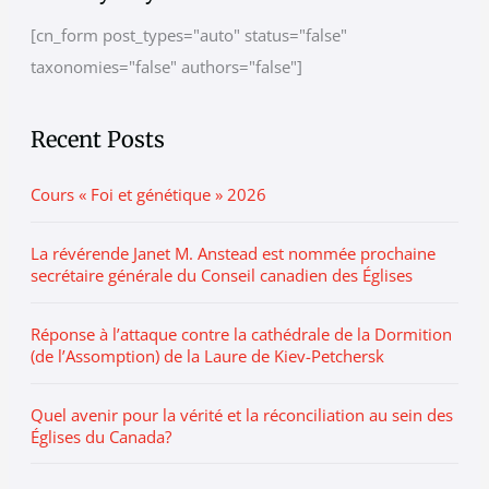
c
t
[cn_form post_types="auto" status="false"
h
e
taxonomies="false" authors="false"]
i
g
v
o
e
r
Recent Posts
i
Cours « Foi et génétique » 2026
e
s
La révérende Janet M. Anstead est nommée prochaine
secrétaire générale du Conseil canadien des Églises
Réponse à l’attaque contre la cathédrale de la Dormition
(de l’Assomption) de la Laure de Kiev-Petchersk
Quel avenir pour la vérité et la réconciliation au sein des
Églises du Canada?