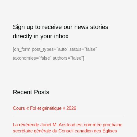
A
C
Sign up to receive our news stories
r
a
directly in your inbox
c
t
h
e
[cn_form post_types="auto" status="false"
i
g
taxonomies="false" authors="false"]
v
o
e
r
i
Recent Posts
e
s
Cours « Foi et génétique » 2026
La révérende Janet M. Anstead est nommée prochaine
secrétaire générale du Conseil canadien des Églises