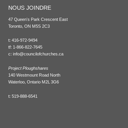
NOUS JOINDRE
47 Queen's Park Crescent East
Toronto, ON M5S 2C3
t:
416-972-9494
tf:
1-866-822-7645
c:
info@councilofchurches.ca
Project Ploughshares
140 Westmount Road North
Waterloo, Ontario M2L 3G6
t:
519-888-6541