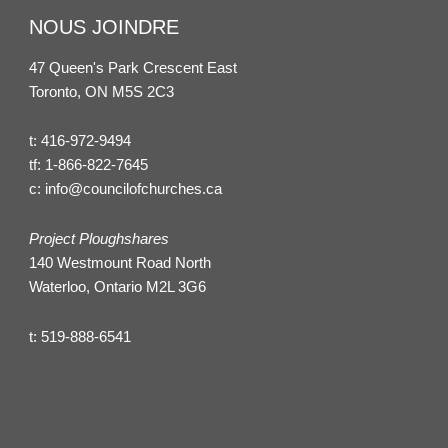
NOUS JOINDRE
47 Queen's Park Crescent East
Toronto, ON M5S 2C3
t:
416-972-9494
tf:
1-866-822-7645
c:
info@councilofchurches.ca
Project Ploughshares
140 Westmount Road North
Waterloo, Ontario M2L 3G6
t:
519-888-6541