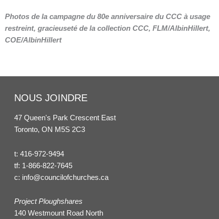
Photos de la campagne du 80e anniversaire du CCC à usage
restreint, gracieuseté de la collection CCC, FLM/AlbinHillert,
COE/AlbinHillert
NOUS JOINDRE
47 Queen's Park Crescent East
Toronto, ON M5S 2C3
t:
416-972-9494
tf:
1-866-822-7645
c:
info@councilofchurches.ca
Project Ploughshares
140 Westmount Road North