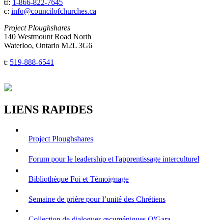
tf:
1-866-822-7645
c:
info@councilofchurches.ca
Project Ploughshares
140 Westmount Road North
Waterloo, Ontario M2L 3G6
t:
519-888-6541
LIENS RAPIDES
Project Ploughshares
Forum pour le leadership et l'apprentissage interculturel
Bibliothèque Foi et Témoignage
Semaine de prière pour l’unité des Chrétiens
Collection de dialogues œcuméniques O'Gara