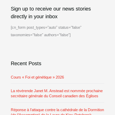
A
C
Sign up to receive our news stories
r
a
directly in your inbox
c
t
h
e
[cn_form post_types="auto" status="false"
i
g
taxonomies="false" authors="false"]
v
o
e
r
i
Recent Posts
e
s
Cours « Foi et génétique » 2026
La révérende Janet M. Anstead est nommée prochaine
secrétaire générale du Conseil canadien des Églises
Réponse à l’attaque contre la cathédrale de la Dormition