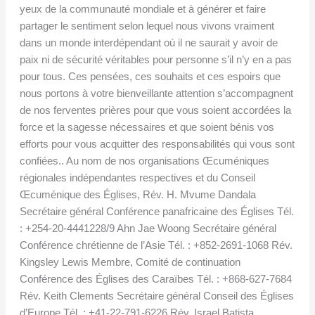
yeux de la communauté mondiale et à générer et faire
partager le sentiment selon lequel nous vivons vraiment
dans un monde interdépendant où il ne saurait y avoir de
paix ni de sécurité véritables pour personne s’il n’y en a pas
pour tous. Ces pensées, ces souhaits et ces espoirs que
nous portons à votre bienveillante attention s’accompagnent
de nos ferventes prières pour que vous soient accordées la
force et la sagesse nécessaires et que soient bénis vos
efforts pour vous acquitter des responsabilités qui vous sont
confiées.. Au nom de nos organisations Œcuméniques
régionales indépendantes respectives et du Conseil
Œcuménique des Églises, Rév. H. Mvume Dandala
Secrétaire général Conférence panafricaine des Églises Tél.
: +254-20-4441228/9 Ahn Jae Woong Secrétaire général
Conférence chrétienne de l’Asie Tél. : +852-2691-1068 Rév.
Kingsley Lewis Membre, Comité de continuation
Conférence des Églises des Caraïbes Tél. : +868-627-7684
Rév. Keith Clements Secrétaire général Conseil des Églises
d’Europe Tél. : +41-22-791-6226 Rév. Israel Batista