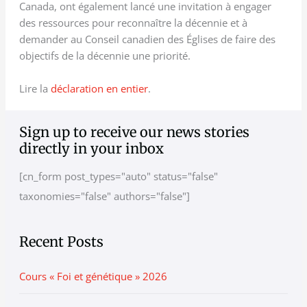
Canada, ont également lancé une invitation à engager
des ressources pour reconnaître la décennie et à
demander au Conseil canadien des Églises de faire des
objectifs de la décennie une priorité.
Lire la
déclaration en entier
.
A
C
Sign up to receive our news stories
r
a
directly in your inbox
c
t
[cn_form post_types="auto" status="false"
h
e
taxonomies="false" authors="false"]
i
g
v
o
e
r
Recent Posts
i
Cours « Foi et génétique » 2026
e
s